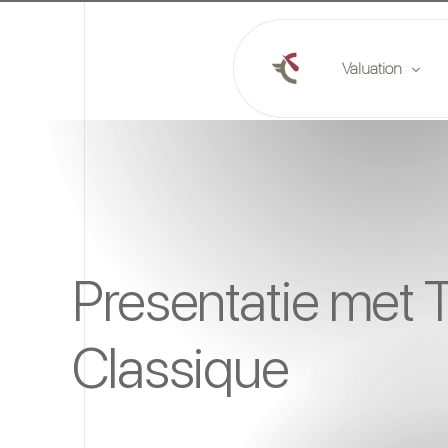
Valuation
Online valuation
Plan a valuation
Market reports
Presentatie met T
Classique