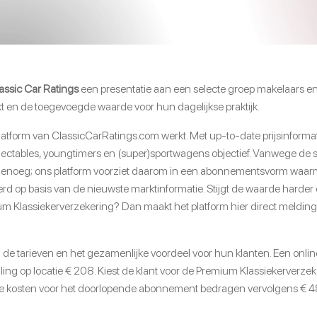
assic Car Ratings
een presentatie aan een selecte groep makelaars e
t en de toegevoegde waarde voor hun dagelijkse praktijk.
platform van ClassicCarRatings.com werkt. Met up-to-date prijsinfor
lectables, youngtimers en (super)sportwagens objectief. Vanwege de s
et genoeg; ons platform voorziet daarom in een abonnementsvorm waa
 op basis van de nieuwste marktinformatie. Stijgt de waarde harde
Klassiekerverzekering? Dan maakt het platform hier direct melding v
 de tarieven en het gezamenlijke voordeel voor hun klanten. Een onlin
ling op locatie € 208. Kiest de klant voor de Premium Klassiekerverze
e kosten voor het doorlopende abonnement bedragen vervolgens € 48 (i