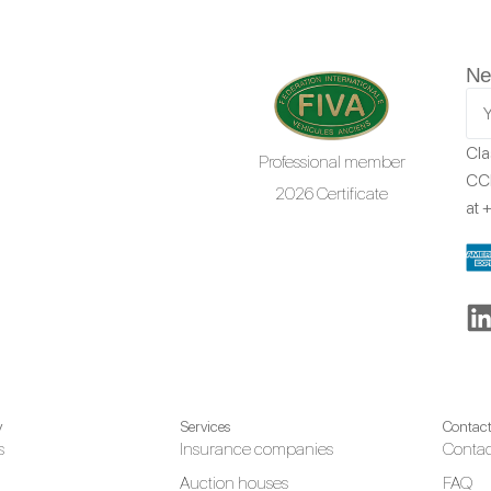
Ne
Cla
Professional member
CCR
2026 Certificate
at
+
y
Services
Contac
s
Insurance companies
Contac
Auction houses
FAQ