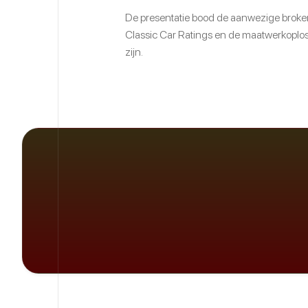
De presentatie bood de aanwezige broker
Classic Car Ratings en de maatwerkoploss
zijn.