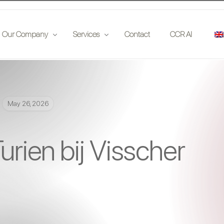
Our Company
Services
Contact
CCR AI
Publications
Insurance Companies
May 26, 2026
 on location
Partners
Auction Houses
Events
Enthousiasts
urien bij Visscher
Jobs
Investors
Car Clubs
Legal
App