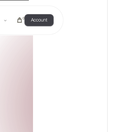
0
Account