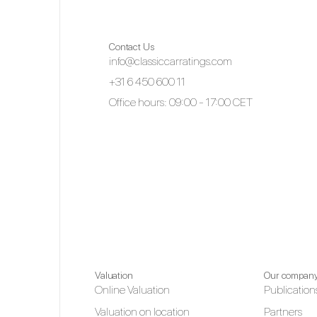
Contact Us
info@classiccarratings.com
+31 6 450 600 11
Office hours: 09:00 - 17:00 CET
Valuation
Our compan
Online Valuation
Publication
Valuation on location
Partners