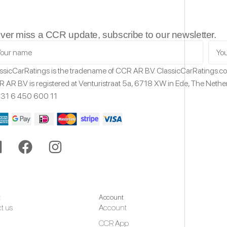
ver miss a CCR update, subscribe to our newsletter.
ssicCarRatings
is the tradename of CCR AR B.V.
ClassicCarRatings.
 AR B.V is registered at Venturistraat 5a,
6718 XW
in Ede,
The Nethe
31 6 450 600 11
t
Account
t us
Account
CCR App