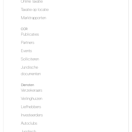
Online Taxatie
Taxatie op locatie
Marktrapporten
CCR
Publicaties
Partners
Events
Solliciteren
Juridische
documenten
Diensten
Verzekeraars
Veilinghuizen
Liefhebbers
Investeerders
Autoclubs
Juridisch