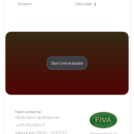
Museum
TOKYO BAY
Start online taxatie
Neem contact op
info@classiccarratings.com
+31 6 450 600 11
Kantooruren: 09:00 - 17:00 CET
Professioneel lid