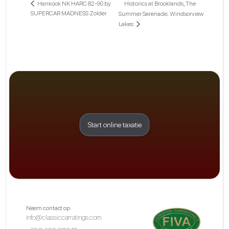
Historics at Brooklands, The
Hankook NK HARC 82-90 by
SUPERCAR MADNESS Zolder
Summer Serenade; Windsorview
Lakes
Start online taxatie
Neem contact op
info@classiccarratings.com