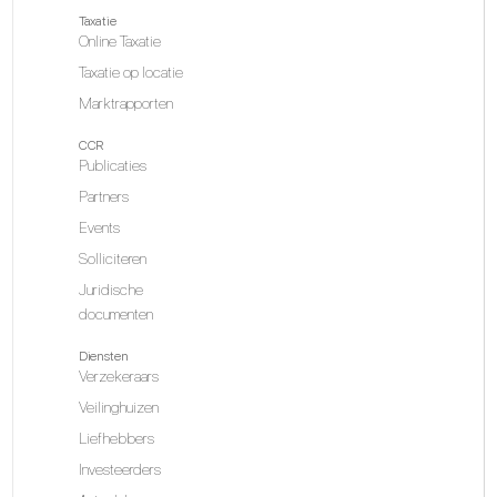
Taxatie
Online Taxatie
Taxatie op locatie
Marktrapporten
CCR
Publicaties
Partners
Events
Solliciteren
Juridische
documenten
Diensten
Verzekeraars
Veilinghuizen
Liefhebbers
Investeerders