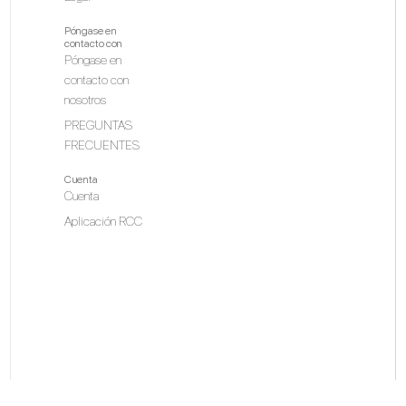
Póngase en
contacto con
Póngase en
contacto con
nosotros
PREGUNTAS
FRECUENTES
Cuenta
Cuenta
Aplicación RCC