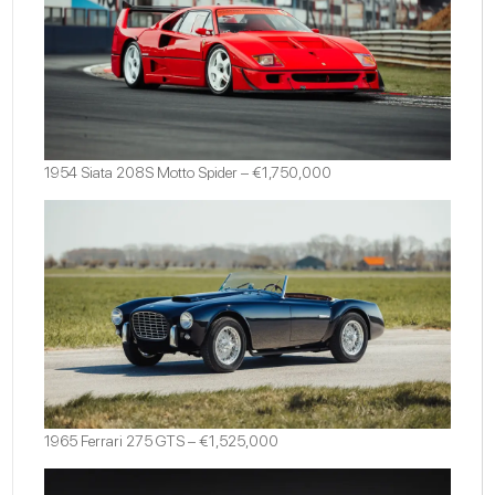
1954 Siata 208S Motto Spider – €1,750,000
1965 Ferrari 275 GTS – €1,525,000