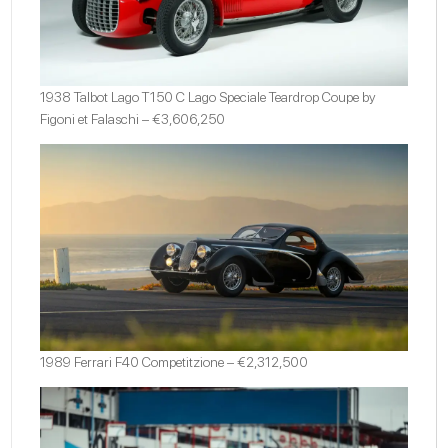
1938 Talbot Lago T150 C Lago Speciale Teardrop Coupe by
Figoni et Falaschi – €3,606,250
1989 Ferrari F40 Competitzione – €2,312,500