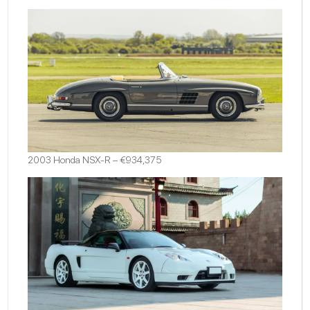
2003 Honda NSX-R – €934,375