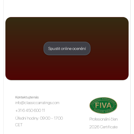
Spustit online ocenění
Kontaktujte nás
info@classiccarratings.com
+31 6 450 600 11
Úřední hodiny: 09:00 - 17:00
Profesionální člen
CET
2026 Certificate