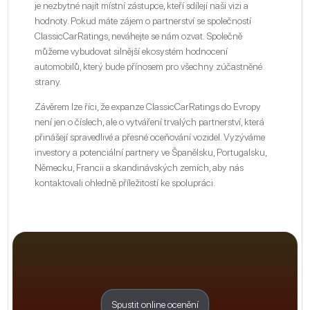
je nezbytné najít místní zástupce, kteří sdílejí naši vizi a
hodnoty. Pokud máte zájem o partnerství se společností
ClassicCarRatings, neváhejte se nám ozvat. Společně
můžeme vybudovat silnější ekosystém hodnocení
automobilů, který bude přínosem pro všechny zúčastněné
strany.
Závěrem lze říci, že expanze ClassicCarRatings do Evropy
není jen o číslech, ale o vytváření trvalých partnerství, která
přinášejí spravedlivé a přesné oceňování vozidel. Vyzýváme
investory a potenciální partnery ve Španělsku, Portugalsku,
Německu, Francii a skandinávských zemích, aby nás
kontaktovali ohledně příležitostí ke spolupráci.
Spustit online ocenění