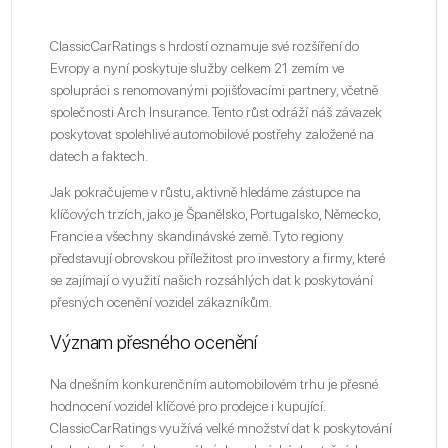
ClassicCarRatings s hrdostí oznamuje své rozšíření do
Evropy a nyní poskytuje služby celkem 21 zemím ve
spolupráci s renomovanými pojišťovacími partnery, včetně
společnosti Arch Insurance. Tento růst odráží náš závazek
poskytovat spolehlivé automobilové postřehy založené na
datech a faktech.
Jak pokračujeme v růstu, aktivně hledáme zástupce na
klíčových trzích, jako je Španělsko, Portugalsko, Německo,
Francie a všechny skandinávské země. Tyto regiony
představují obrovskou příležitost pro investory a firmy, které
se zajímají o využití našich rozsáhlých dat k poskytování
přesných ocenění vozidel zákazníkům.
Význam přesného ocenění
Na dnešním konkurenčním automobilovém trhu je přesné
hodnocení vozidel klíčové pro prodejce i kupující.
ClassicCarRatings využívá velké množství dat k poskytování