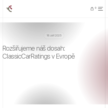
0
18. září 2025
Rozšiřujeme náš dosah:
ClassicCarRatings v Evropě