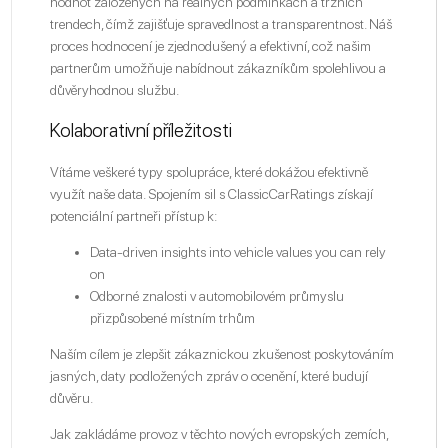
hodnot založených na reálných podmínkách a tržních
trendech, čímž zajišťuje spravedlnost a transparentnost. Náš
proces hodnocení je zjednodušený a efektivní, což našim
partnerům umožňuje nabídnout zákazníkům spolehlivou a
důvěryhodnou službu.
Kolaborativní příležitosti
Vítáme veškeré typy spolupráce, které dokážou efektivně
využít naše data. Spojením sil s ClassicCarRatings získají
potenciální partneři přístup k:
Data-driven insights into vehicle values you can rely
on
Odborné znalosti v automobilovém průmyslu
přizpůsobené místním trhům
Naším cílem je zlepšit zákaznickou zkušenost poskytováním
jasných, daty podložených zpráv o ocenění, které budují
důvěru.
Jak zakládáme provoz v těchto nových evropských zemích,