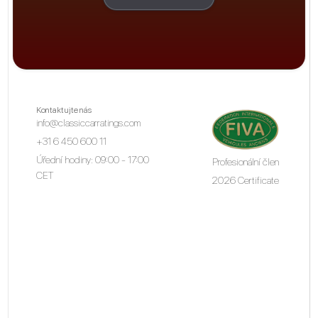
Kontaktujte nás
info@classiccarratings.com
+31 6 450 600 11
Úřední hodiny: 09:00 - 17:00
Profesionální člen
CET
2026 Certificate