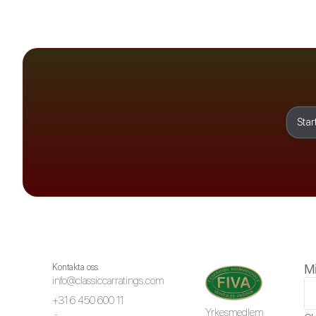
Star
Kontakta oss
M
info@classiccarratings.com
+31 6 450 600 11
Yrkesmedlem