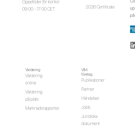
Cl
Öppettider för kontor:
2026 Certificate
up
09:00 - 17:00 CET
p
Värdering
Vårt
företag
Värdering
Publikationer
online
Partner
Värdering
Händelser
på plats
Jobb
Marknadsrapporter
Juridiska
dokument