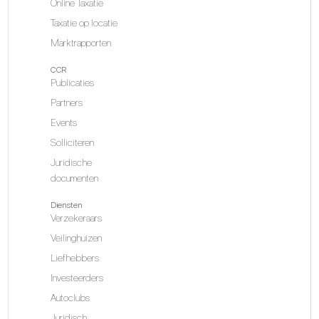
Online Taxatie
Taxatie op locatie
Marktrapporten
CCR
Publicaties
Partners
Events
Solliciteren
Juridische
documenten
Diensten
Verzekeraars
Veilinghuizen
Liefhebbers
Investeerders
Autoclubs
Juridisch