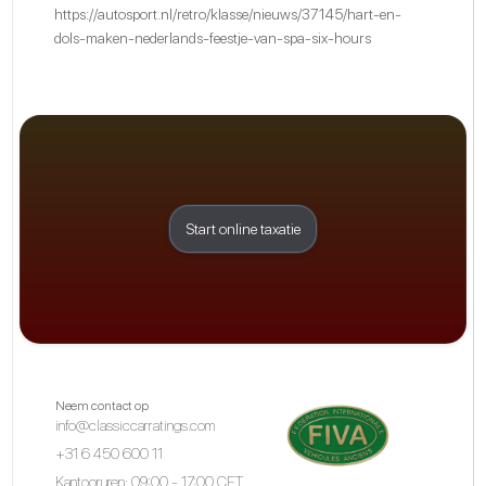
https://autosport.nl/retro/klasse/nieuws/37145/hart-en-
dols-maken-nederlands-feestje-van-spa-six-hours
Start online taxatie
Neem contact op
info@classiccarratings.com
+31 6 450 600 11
Kantooruren: 09:00 - 17:00 CET