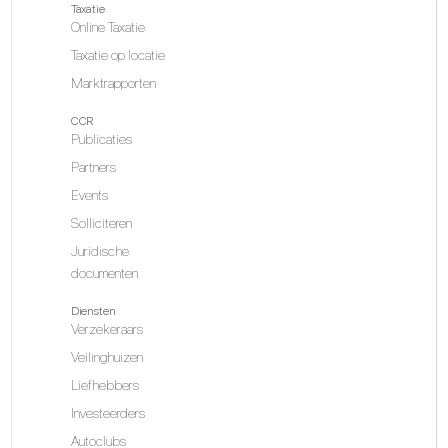
Taxatie
Online Taxatie
Taxatie op locatie
Marktrapporten
CCR
Publicaties
Partners
Events
Solliciteren
Juridische
documenten
Diensten
Verzekeraars
Veilinghuizen
Liefhebbers
Investeerders
Autoclubs