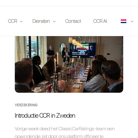
CCR
Diensten
Contact
CCR AI
atie
Publicaties
Verzekeraars
locatie
Partners
Veilinghuizen
orten
Events
Liefhebbers
Solliciteren
Investeerders
Autoclubs
VERZEKERING
Juridisch
Introductie CCR in Zweden
App
Vorige week deed het ClassicCarRatings-team een
opwindende zet door ons platform officieel te