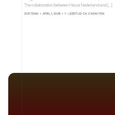
The collaboration between Hiscox Nederland and […]
CCR TEAM
APRIL 1, 2026
1 - LEESTIJD: CA. 2 MINUTEN