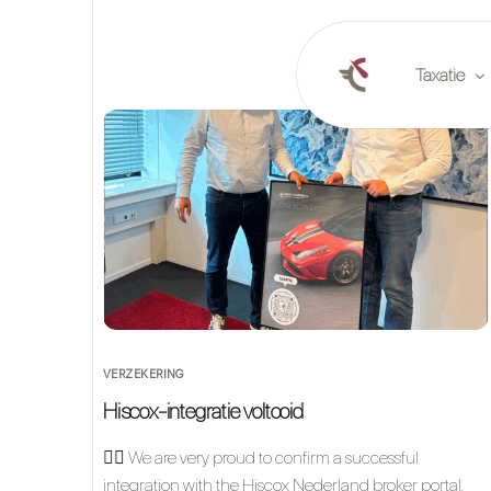
Taxatie
Online tax
Taxatie op 
Marktrapp
VERZEKERING
Hiscox-integratie voltooid
👉🏼 We are very proud to confirm a successful
integration with the Hiscox Nederland broker portal.