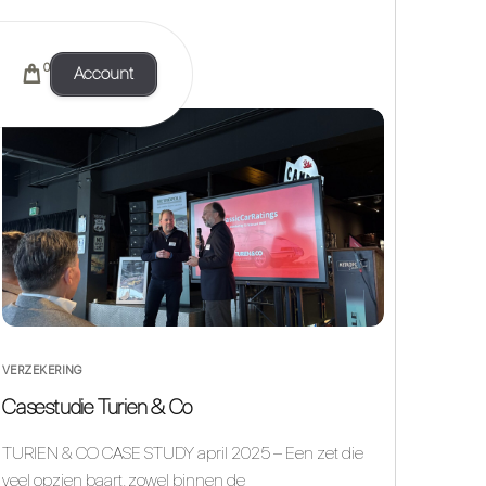
0
Account
VERZEKERING
Casestudie Turien & Co
TURIEN & CO CASE STUDY april 2025 – Een zet die
veel opzien baart, zowel binnen de