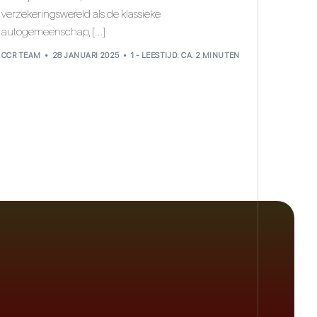
verzekeringswereld als de klassieke
autogemeenschap, […]
CCR TEAM
28 JANUARI 2025
1 - LEESTIJD: CA. 2 MINUTEN