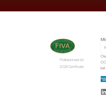
Mi
Cla
Professioneel lid
CCR
2026 Certificate
bel