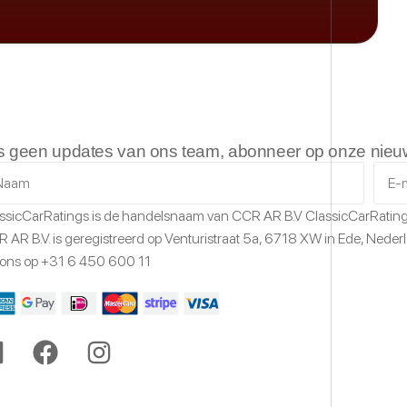
s geen updates van ons team, abonneer op onze nieuw
ssicCarRatings
is de handelsnaam van CCR AR B.V
ClassicCarRatin
 AR B.V. is geregistreerd op Venturistraat 5a,
6718 XW
in Ede,
Neder
 ons op
+31 6 450 600 11