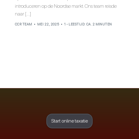
introduceren op de Noordse markt. Ons team reisde
naar […]
CCR TEAM
MEI 22, 2025
1 - LEESTIJD: CA. 2 MINUTEN
Start online taxatie