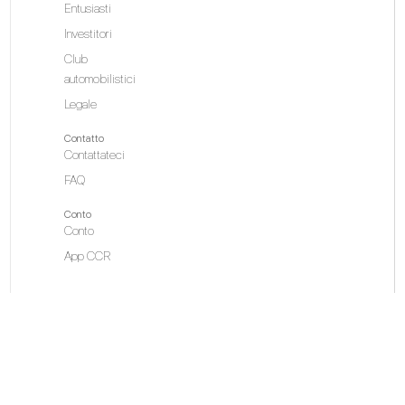
Entusiasti
Investitori
Club
automobilistici
Legale
Contatto
Contattateci
FAQ
Conto
Conto
App CCR