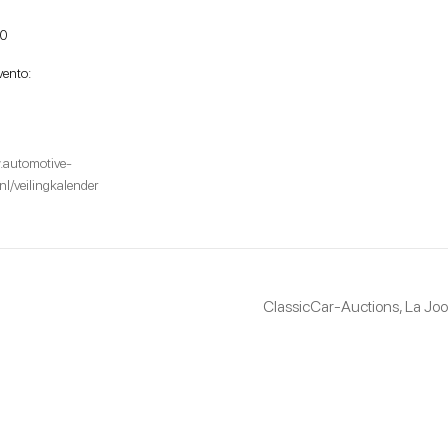
00
vento:
.automotive-
nl/veilingkalender
ClassicCar-Auctions, La Joo