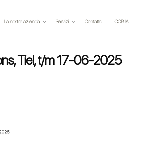
La nostra azienda
Servizi
Contatto
CCR IA
e
Pubblicazioni
Compagnie di assicurazione
ns, Tiel, t/m 17-06-2025
lutazione in loco
Partner
Case d'asta
to
Eventi
Entusiasti
Offerte di lavoro
Investitori
Club automobilistici
Legale
App
 2025