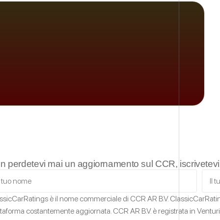
n perdetevi mai un aggiornamento sul CCR, iscrivetevi a
ssicCarRatings
è il nome commerciale di CCR AR B.V.
ClassicCarRat
ttaforma costantemente aggiornata.
CCR AR B.V. è registrata in Ventur