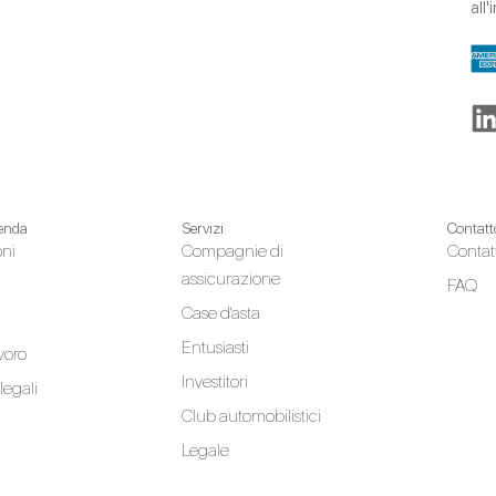
all
ienda
Servizi
Contatt
oni
Compagnie di
Contat
assicurazione
FAQ
Case d'asta
Entusiasti
avoro
Investitori
legali
Club automobilistici
Legale