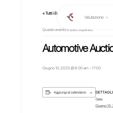
« Tutti i Eventi
Valutazione
Questo evento è stato superato.
Valutazione onlin
Automotive Auctio
Pianificare una va
Rapporti di merca
Giugno 10, 2025 @ 8:00 am
-
17:00
DETTAGLI
Aggiungi al calendario
Data:
Giugno 10,