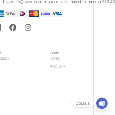
'indirizzo
info@classiccarratings.com
o chiamateci al numero
+31 6 45
o
Conto
tateci
Conto
App CCR
Socials
Open