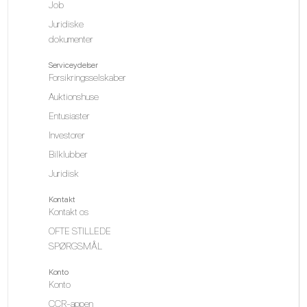
Job
Juridiske
dokumenter
Serviceydelser
Forsikringsselskaber
Auktionshuse
Entusiaster
Investorer
Bilklubber
Juridisk
Kontakt
Kontakt os
OFTE STILLEDE
SPØRGSMÅL
Konto
Konto
CCR-appen