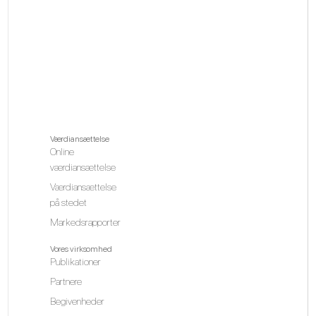
Værdiansættelse
Online
værdiansættelse
Værdiansættelse
på stedet
Markedsrapporter
Vores virksomhed
Publikationer
Partnere
Begivenheder