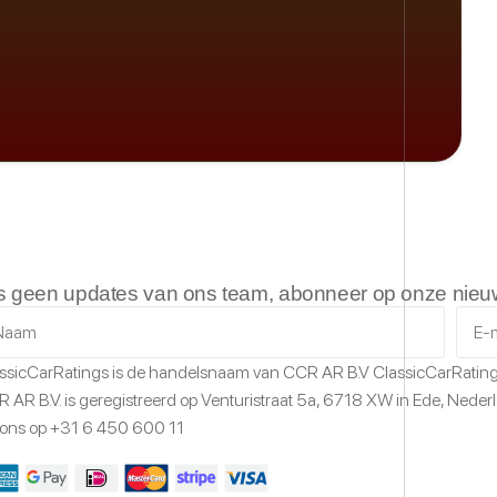
Datum van eerste toe
Laatste registratied
s geen updates van ons team, abonneer op onze nieuw
Heeft het voertuig zi
ssicCarRatings
is de handelsnaam van CCR AR B.V
ClassicCarRatin
 AR B.V. is geregistreerd op Venturistraat 5a,
6718 XW
in Ede,
Neder
 ons op
+31 6 450 600 11