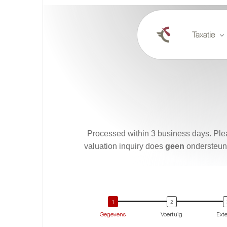
Taxatie
Online tax
Taxatie op 
Marktrapp
Processed within 3 business days. Ple
valuation inquiry does
geen
ondersteuni
Gegevens
Voertuig
Exte