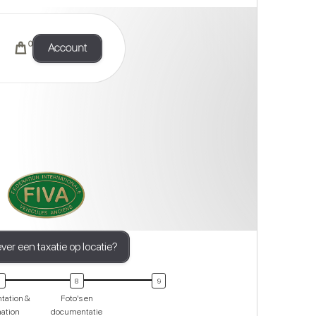
0
Account
ever een taxatie op locatie?
tation &
Foto's en
mation
documentatie