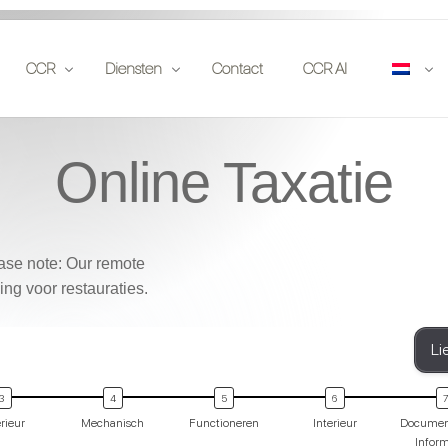
CCR
Diensten
Contact
CCR AI
Online Taxatie
atie
Publicaties
Verzekeraars
locatie
Partners
Veilinghuizen
orten
Events
Liefhebbers
ase note: Our remote
Solliciteren
Investeerders
ng voor restauraties.
Autoclubs
Li
Juridisch
App
rieur
Mechanisch
Functioneren
Interieur
Documen
Infor