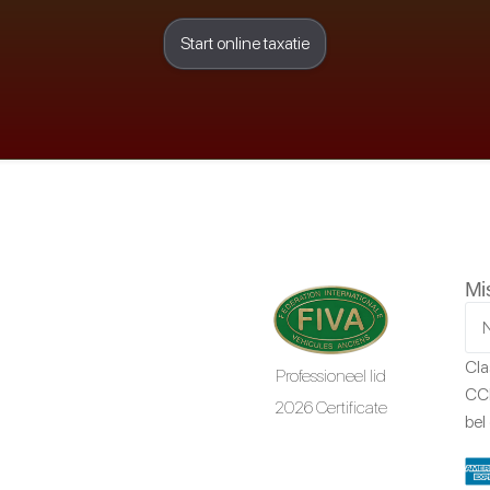
Start online taxatie
Mi
Cla
Professioneel lid
CCR
2026 Certificate
bel